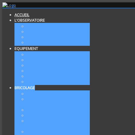
ACCUEIL
L'OBSERVATOIRE
LA CONSTRUCTION
LES ÉVOLUTIONS AU FIL DU TEMPS
L'INFORMATISATION
LA MOTORISATION DU TOIT
EQUIPEMENT
MONTURE 10MICRON GM2000HPS
CAMÉRA QHY10
CAMÉRA MORAVIAN G2-8300
TÉLESCOPE ONTC 1212
TÉLESCOPE MEADE RCX400
LUNETTE TS 80X480
BRICOLAGE
ECRAN À FLATS
INSTALLATION VENTILATEUR SUR
TÉLESCOPE
MODIFICATION DIVISEUR OPTIQUE
VISEUR ÉLECTRONIQUE
CONSTRUCTION D'UNE CAMÉRA
ALLSKY
DÉVELOPPEMENT INFORMATIQUE