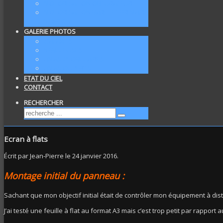
MOTORISATION OBTURATEUR
MOTORISATION BARILLET PRIMAIRE
NEWTON
GALERIE PHOTOS
GALAXIES
NÉBULEUSES
AMAS GLOBULAIRES
AMAS OUVERTS
ETAT DU CIEL
CONTACT
RECHERCHER
Ecran à flats
Écrit par Jean-Pierre le
24 janvier 2016
.
Montage initial du panneau :
Sachant que mon objectif initial était de contrôler mon équipement à distan
J’ai testé une feuille à flat au format A3 mais c’est trop petit par rappor