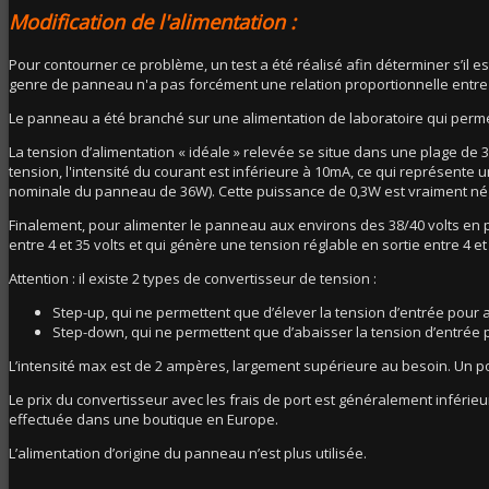
Modification de l'alimentation :
Pour contourner ce problème, un test a été réalisé afin déterminer s’il 
genre de panneau n'a pas forcément une relation proportionnelle entre la
Le panneau a été branché sur une alimentation de laboratoire qui permet 
La tension d’alimentation « idéale » relevée se situe dans une plage de 38
tension, l'intensité du courant est inférieure à 10mA, ce qui représente 
nominale du panneau de 36W). Cette puissance de 0,3W est vraiment négli
Finalement, pour alimenter le panneau aux environs des 38/40 volts en pa
entre 4 et 35 volts et qui génère une tension réglable en sortie entre 4 et 4
Attention : il existe 2 types de convertisseur de tension :
Step-up, qui ne permettent que d’élever la tension d’entrée pour a
Step-down, qui ne permettent que d’abaisser la tension d’entrée po
L’intensité max est de 2 ampères, largement supérieure au besoin. Un po
Le prix du convertisseur avec les frais de port est généralement infér
effectuée dans une boutique en Europe.
L’alimentation d’origine du panneau n’est plus utilisée.