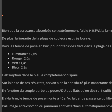
Bien que la puissance absorbée soit extrêmement faible (<0,3W), la lumi
De plus, la linéarité de la plage de couleurs est très bonne.
Voici les temps de pose en bin1 pour obtenir des flats dans la plage de
Luminance : 2,6s
Rouge : 2,6s
Vert : 1,4s
Bleu : 2,8s
L'absorption dans le bleu a complètement disparu.
Sur la base de ces résultats, on voit bien la sensibilité plus importante 
En fonction du couple durée de pose/ADU des flats qu’on désire, il suffit
En Ha 7nm, le temps de pose monte à 40 s. Vu la bande passante du filtre
L’allumage et l’extinction du panneau sont effectués automatiquement via