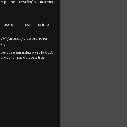
 Ce panneau est fixé verticalement
mineuse qui est beaucoup trop
36W. J’ai essayé de brancher
nage.
s de pose gérables avec la CCD.
t à des temps de pose très