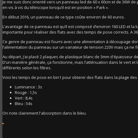
Je me suis donc orienté vers un panneau led de 60 x 60cm et de 36W de pu
en vis à vis du télescope lorsqu’il est en position « Park ».
En début 2016, un panneau de ce type coûte environ de 60 euros.
L’avantage de ce panneau est qu’il est composé d’environ 160 LED et la 
importante pour réaliser des flats avec des temps de pose corrects. A 36
Ce genre de panneau est fourni avec une alimentation à découpage dont l
l’alimentation du panneau sur un variateur de tension 220V mais ça ne 
Au départ, j’ai placé 2 plaques de plastique blanc de 3mm d'épaisseur d
D’un manière générale, ça fonctionne, mais l’atténuation dans le vert e
différents selon les filtres.
Voici les temps de pose en bin1 pour obtenir des flats dans la plage de
Luminance : 3s
Rouge : 1,5s
Vert : 8,4s
Bleu : 54s
On note clairement l'absorption dans le bleu.