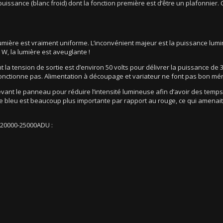
issance (blanc froid) dont la fonction première est d’être un plafonnier.
lumière est vraiment uniforme. L’inconvénient majeur est la puissance lu
 W, la lumière est aveuglante !
a tension de sortie est d’environ 50 volts pour délivrer la puissance de 
fonctionne pas. Alimentation à découpage et variateur ne font pas bon mé
evant le panneau pour réduire l’intensité lumineuse afin d’avoir des temp
t le bleu est beaucoup plus importante par rapport au rouge, ce qui amenai
s 20000-25000ADU :