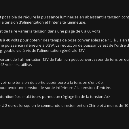
est possible de réduire la puissance lumineuse en abaissant la tension con
 tension d'alimentation et l'intensité lumineuse.
de faire varier la tension dans une plage de 0 à 60 volts.
 à 40 volts pour obtenir des temps de pose convenables (de 1,5 à 3 s en fonc
une puissance inférieure à 0,3W. La réduction de puissance est de l'ordre 
geable vis-à-vis de l'alimentation générale 12V.
rtant de l'alimentation 12V de l'abri, un petit convertisseur de tension q
8 volts est utilisé.
voir une tension de sortie supérieure à la tension d’entrée.
ur avoir une tension de sortie inférieure à la tension d’entrée.
tentiomètre multi-tours permet un réglage fin de la tension./p>
ieur à 2 euros lorsqu'on le commande directement en Chine et à moins de 